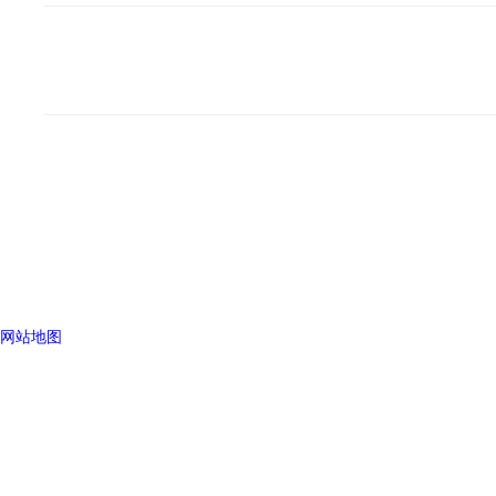
深圳市龙岗区龙城街道嶂背社区创业
二路1号
版权所有©2025 深圳市史上最污app不用充vip的试验仪器有限公司 All 
号
sitemap.xml
管理登陆
污的软件不登录不要钱支持：
化工仪器网
网站地图