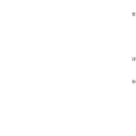
常
详
补